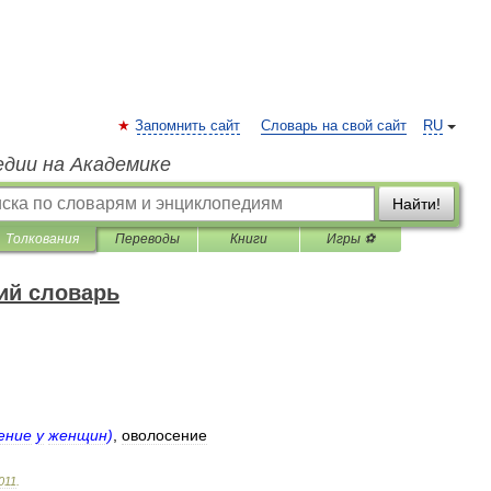
Запомнить сайт
Словарь на свой сайт
RU
едии на Академике
Найти!
Толкования
Переводы
Книги
Игры ⚽
ий словарь
ение
у
женщин
)
,
оволосение
011
.